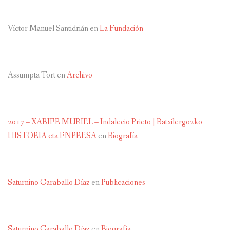
Víctor Manuel Santidrián
en
La Fundación
Assumpta Tort
en
Archivo
2017 – XABIER MURIEL – Indalecio Prieto | Batxilergo2ko
HISTORIA eta ENPRESA
en
Biografía
Saturnino Caraballo Díaz
en
Publicaciones
Saturnino Caraballo Díaz
en
Biografía