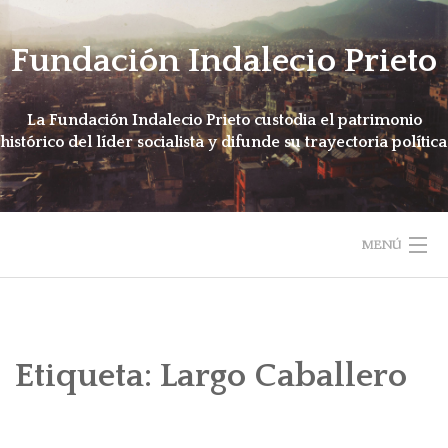
Saltar
al
Fundación Indalecio Prieto
contenido
La Fundación Indalecio Prieto custodia el patrimonio
histórico del líder socialista y difunde su trayectoria política
MENÚ
SÍGUENOS
MULTIMEDIA
Etiqueta:
Largo Caballero
BIOGRAFÍA